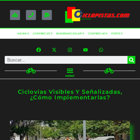
KAYAK ®
CONFIBICI 25 ®
BUMERANG SOLAR ®
CONFIBICI 40 ®
FORTE ®
MENÚ
Ciclovías Visibles Y Señalizadas,
¿cómo Implementarlas?