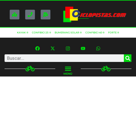
KAYAK ®
CONFIBICI 25 ®
BUMERANG SOLAR ®
CONFIBICI 40 ®
FORTE ®
MENÚ