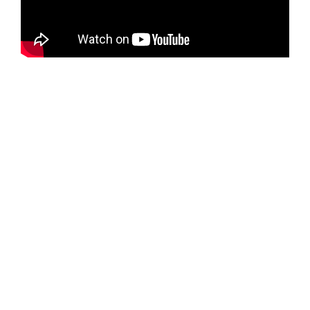
Empresa comprometida en proporcionar productos para
ciclopistas de la más alta calidad para garantizar una
seguridad vial óptima.
INFORMACIÓN
PRODUCTOS DESTACADOS
ADICIONAL