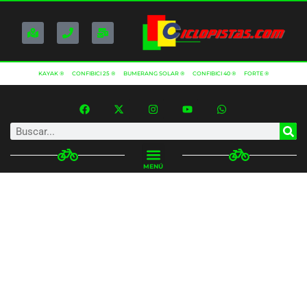
KAYAK ®
CONFIBICI 25 ®
BUMERANG SOLAR ®
CONFIBICI 40 ®
FORTE ®
MENÚ