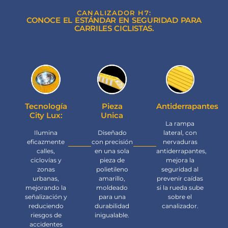
CANALIZADOR H7:
CONOCE EL ESTÁNDAR EN SEGURIDAD PARA
CARRILES CICLISTAS.
Tecnología
Pieza
Antiderrapantes
City Lux:
Unica
La rampa
Ilumina
Diseñado
lateral, con
eficazmente
con precisión
nervaduras
calles,
en una sola
antiderrapantes,
ciclovías y
pieza de
mejora la
zonas
polietileno
seguridad al
urbanas,
amarillo,
prevenir caídas
mejorando la
moldeado
si la rueda sube
señalización y
para una
sobre el
reduciendo
durabilidad
canalizador.
riesgos de
inigualable.
accidentes