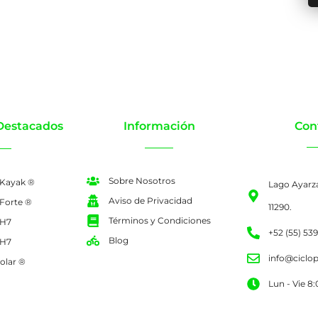
Destacados
Información
Con
Sobre Nosotros
 Kayak ®
Lago Ayarz
Aviso de Privacidad
 Forte ®
11290.
Términos y Condiciones
 H7
+52 (55) 53
Blog
 H7
info@ciclo
olar ®
Lun - Vie 8