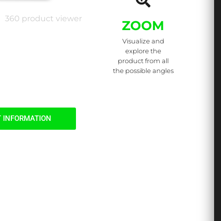
360 product viewer
ZOOM
Visualize and
explore the
product from all
the possible angles
 INFORMATION