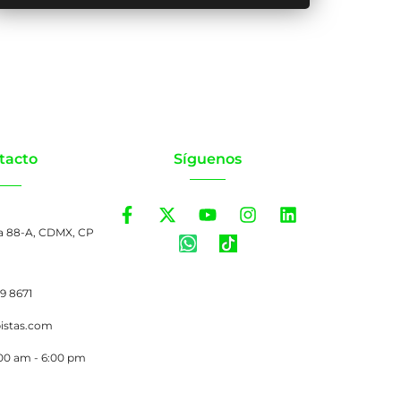
tacto
Síguenos
a 88-A, CDMX, CP
99 8671
pistas.com
:00 am - 6:00 pm