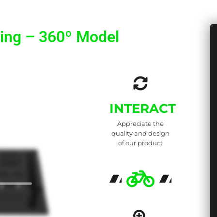
king – 360º Model
INTERACT
Appreciate the
quality and design
of our product