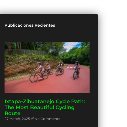
Publicaciones Recientes
Ixtapa-Zihuatanejo Cycle Path:
The Most Beautiful Cycling
Route
27 March, 2025
No Comments