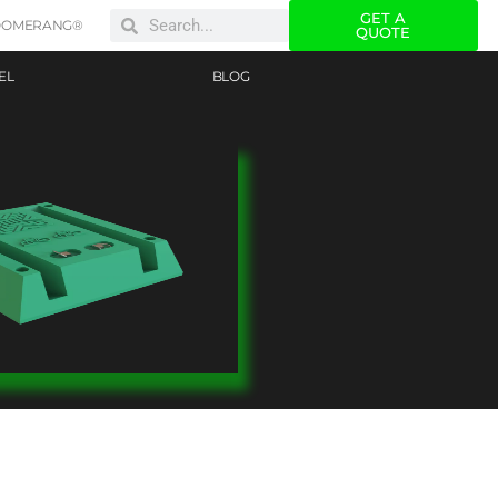
GET A
OOMERANG®
QUOTE
EL
BLOG