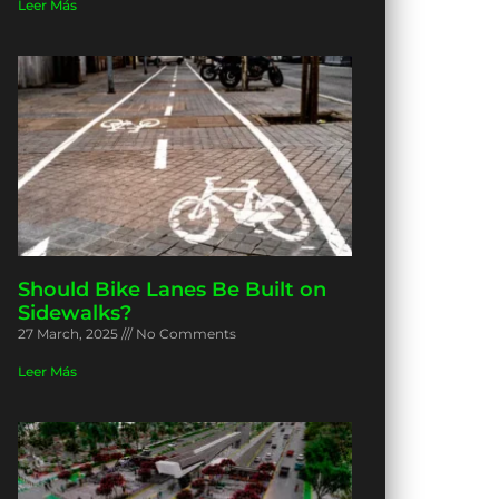
Leer Más
Should Bike Lanes Be Built on
Sidewalks?
27 March, 2025
No Comments
Leer Más