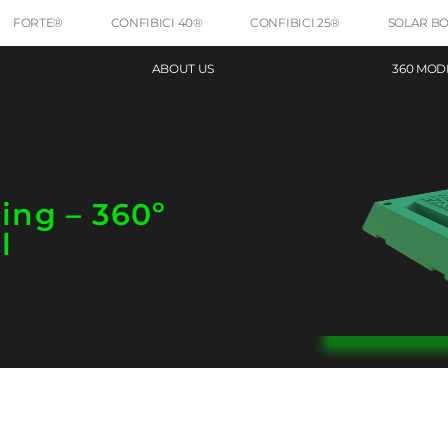
FORTE®
CONFIBICI 40®
CONFIBICI 25®
SOLAR B
ABOUT US
360 MOD
ing – 360º
l