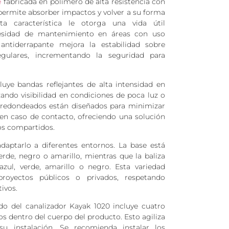
e
fabricada en polímero de alta resistencia con
ermite absorber impactos y volver a su forma
ta característica le otorga una vida útil
esidad de mantenimiento en áreas con uso
antiderrapante mejora la estabilidad sobre
gulares, incrementando la seguridad para
luye bandas reflejantes de alta intensidad en
zando visibilidad en condiciones de poca luz o
 redondeados están diseñados para minimizar
 en caso de contacto, ofreciendo una solución
ios compartidos.
adaptarlo a diferentes entornos. La base está
rde, negro o amarillo, mientras que la baliza
azul, verde, amarillo o negro. Esta variedad
proyectos públicos o privados, respetando
ivos.
do del canalizador Kayak 1020 incluye cuatro
 dentro del cuerpo del producto. Esto agiliza
u instalación. Se recomienda instalar los