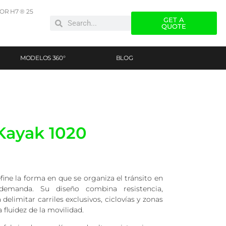
R H7 ® 25
GET A
QUOTE
MODELOS 360°
BLOG
Kayak 1020
fine la forma en que se organiza el tránsito en
demanda. Su diseño combina resistencia,
 delimitar carriles exclusivos, ciclovías y zonas
 fluidez de la movilidad.