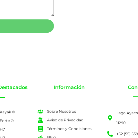
Destacados
Información
Con
Sobre Nosotros
 Kayak ®
Lago Ayarz
Aviso de Privacidad
 Forte ®
11290.
Términos y Condiciones
 H7
+52 (55) 53
Blog
 H7