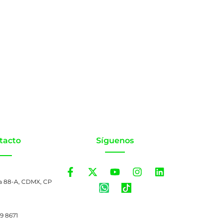
tacto
Síguenos
a 88-A, CDMX, CP
99 8671