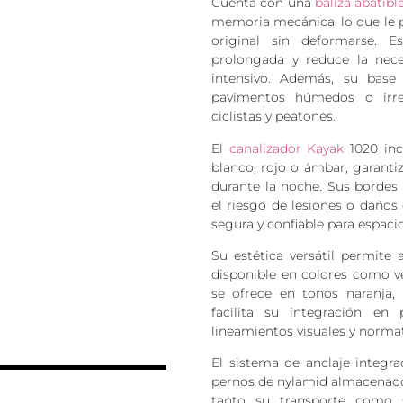
Cuenta con una
baliza abatibl
memoria mecánica, lo que le p
original sin deformarse. Es
prolongada y reduce la nec
intensivo. Además, su base 
pavimentos húmedos o irre
ciclistas y peatones.
El
canalizador Kayak
1020 inc
blanco, rojo o ámbar, garanti
durante la noche. Sus bordes
el riesgo de lesiones o daños
segura y confiable para espac
Su estética versátil permite 
disponible en colores como ve
se ofrece en tonos naranja, 
facilita su integración en 
N
lineamientos visuales y normat
El sistema de anclaje integra
pernos de nylamid almacenados
tanto su transporte como s