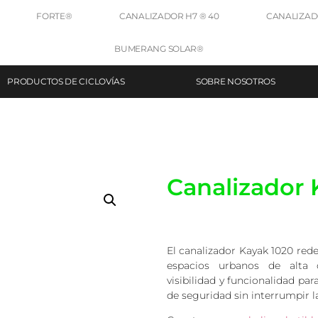
FORTE®
CANALIZADOR H7 ® 40
CANALIZADO
BUMERANG SOLAR®
PRODUCTOS DE CICLOVÍAS
SOBRE NOSOTROS
Canalizador 
El canalizador Kayak 1020 rede
espacios urbanos de alta 
visibilidad y funcionalidad para
de seguridad sin interrumpir la