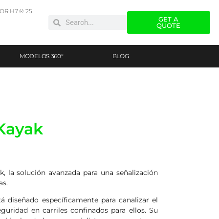
R H7 ® 25
GET A
QUOTE
MODELOS 360°
BLOG
Kayak
, la solución avanzada para una señalización
as.
á diseñado específicamente para canalizar el
eguridad en carriles confinados para ellos. Su