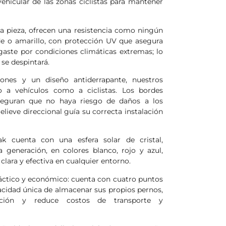
 vehicular de las zonas ciclistas para mantener
a pieza, ofrecen una resistencia como ningún
de o amarillo, con protección UV que asegura
gaste por condiciones climáticas extremas; lo
 se despintará.
siones y un diseño antiderrapante, nuestros
o a vehículos como a ciclistas. Los bordes
seguran que no haya riesgo de daños a los
lieve direccional guía su correcta instalación
k cuenta con una esfera solar de cristal,
generación, en colores blanco, rojo y azul,
clara y efectiva en cualquier entorno.
áctico y económico: cuenta con cuatro puntos
pacidad única de almacenar sus propios pernos,
lación y reduce costos de transporte y