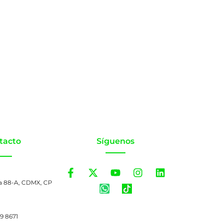
tacto
Síguenos
a 88-A, CDMX, CP
99 8671