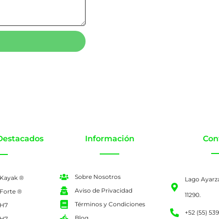
Destacados
Información
Con
Sobre Nosotros
 Kayak ®
Lago Ayarz
Aviso de Privacidad
 Forte ®
11290.
Términos y Condiciones
 H7
+52 (55) 53
Blog
 H7