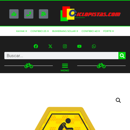
KAYAK ®
CONFIBICI 25 ®
BUMERANG SOLAR ®
CONFIBICI 40 ®
FORTE ®
MENÚ