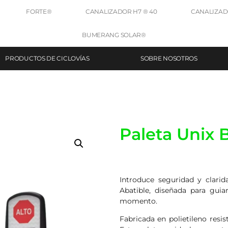
FORTE®
CANALIZADOR H7 ® 40
CANALIZADO
BUMERANG SOLAR®
PRODUCTOS DE CICLOVÍAS
SOBRE NOSOTROS
Paleta Unix 
Introduce seguridad y clari
Abatible, diseñada para gui
momento.
Fabricada en polietileno resi