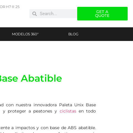
R H7 ® 25
GET A
QUOTE
MODELOS 360°
BLOG
Base Abatible
dad con nuestra innovadora Paleta Unix Base
ar y proteger a peatones y
ciclistas
en todo
stente a impactos y con base de ABS abatible.