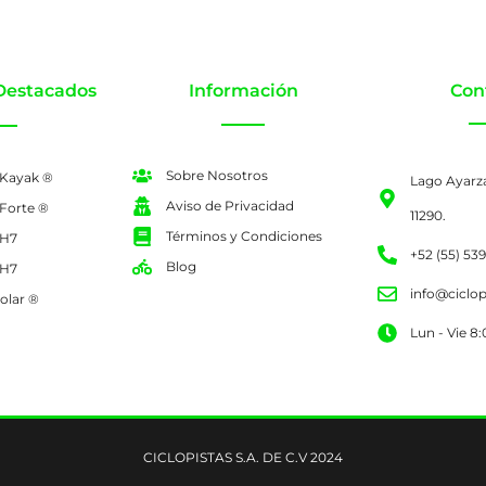
Destacados
Información
Con
Sobre Nosotros
 Kayak ®
Lago Ayarz
Aviso de Privacidad
 Forte ®
11290.
Términos y Condiciones
 H7
+52 (55) 53
Blog
 H7
info@ciclo
olar ®
Lun - Vie 8
CICLOPISTAS S.A. DE C.V 2024