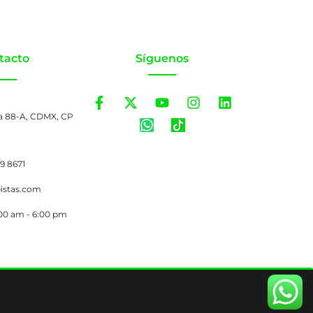
tacto
Síguenos
a 88-A, CDMX, CP
99 8671
pistas.com
:00 am - 6:00 pm