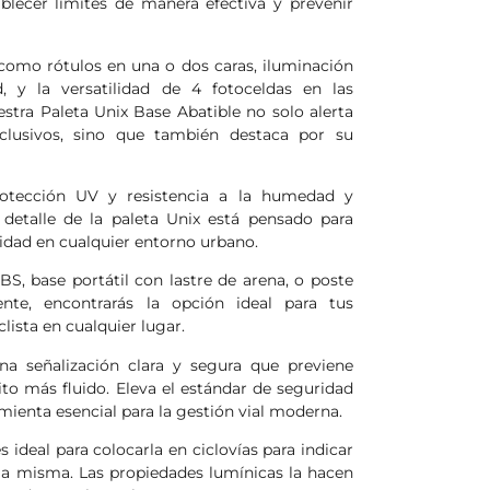
ablecer límites de manera efectiva y prevenir
como rótulos en una o dos caras, iluminación
, y la versatilidad de 4 fotoceldas en las
estra Paleta Unix Base Abatible no solo alerta
xclusivos, sino que también destaca por su
otección UV y resistencia a la humedad y
detalle de la paleta Unix está pensado para
ilidad en cualquier entorno urbano.
BS, base portátil con lastre de arena, o poste
nte, encontrarás la opción ideal para tus
lista en cualquier lugar.
na señalización clara y segura que previene
ito más fluido. Eleva el estándar de seguridad
mienta esencial para la gestión vial moderna.
 ideal para colocarla en ciclovías para indicar
e la misma. Las propiedades lumínicas la hacen