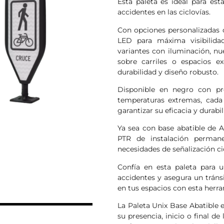
Esta paleta es ideal para est
accidentes en las ciclovías.
Con opciones personalizadas 
LED para máxima visibilidad
variantes con iluminación, nu
sobre carriles o espacios e
durabilidad y diseño robusto.
Disponible en negro con pr
temperaturas extremas, cada 
garantizar su eficacia y durab
Ya sea con base abatible de A
PTR de instalación permane
necesidades de señalización cic
Confía en esta paleta para u
accidentes y asegura un tráns
N
en tus espacios con esta herra
La Paleta Unix Base Abatible es
su presencia, inicio o final d