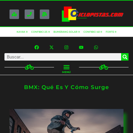
KAYAK ®
CONFIBICI 25 ®
BUMERANG SOLAR ®
CONFIBICI 40 ®
FORTE ®
MENÚ
BMX: Qué Es Y Cómo Surge