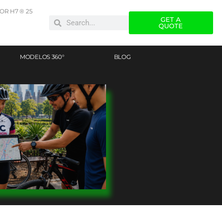
R H7 ® 25
GET A
QUOTE
MODELOS 360°
BLOG