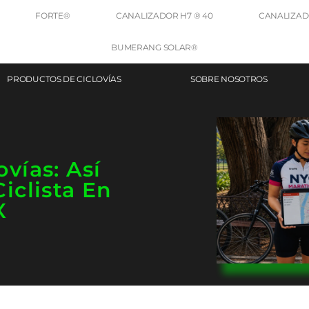
FORTE®
CANALIZADOR H7 ® 40
CANALIZADO
BUMERANG SOLAR®
PRODUCTOS DE CICLOVÍAS
SOBRE NOSOTROS
vías: Así
iclista En
X