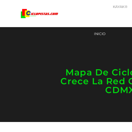
KAYAK®
INICIO
Mapa De Ciclo
Crece La Red C
CDM