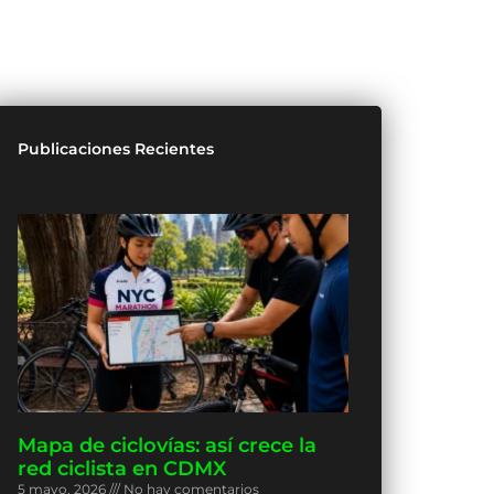
Publicaciones Recientes
Mapa de ciclovías: así crece la
red ciclista en CDMX
5 mayo, 2026
No hay comentarios