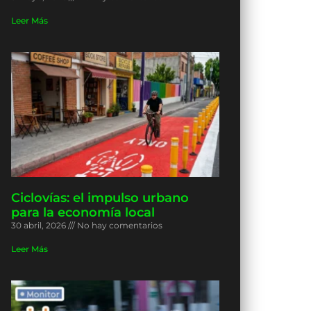
Leer Más
Ciclovías: el impulso urbano
para la economía local
30 abril, 2026
No hay comentarios
Leer Más