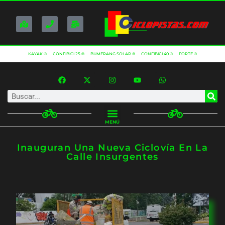
KAYAK ®
CONFIBICI 25 ®
BUMERANG SOLAR ®
CONFIBICI 40 ®
FORTE ®
MENÚ
Inauguran Una Nueva Ciclovía En La
Calle Insurgentes