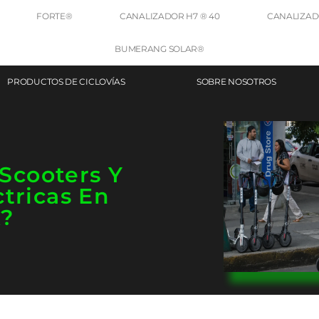
FORTE®
CANALIZADOR H7 ® 40
CANALIZADO
BUMERANG SOLAR®
PRODUCTOS DE CICLOVÍAS
SOBRE NOSOTROS
 Scooters Y
ctricas En
?