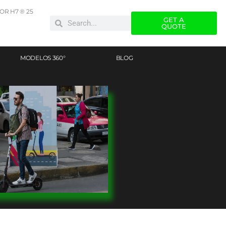
R H7 ® 25
GET A
QUOTE
MODELOS 360°
BLOG