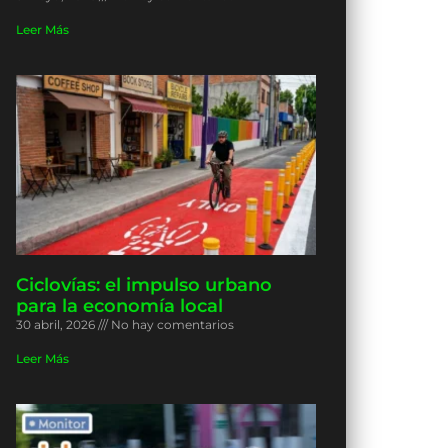
Leer Más
Ciclovías: el impulso urbano
para la economía local
30 abril, 2026
No hay comentarios
Leer Más