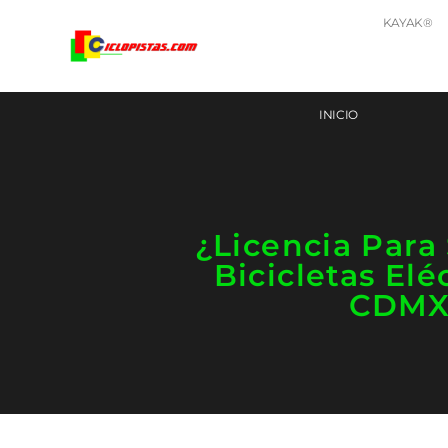
KAYAK®
INICIO
¿Licencia Para
Bicicletas Elé
CDMX