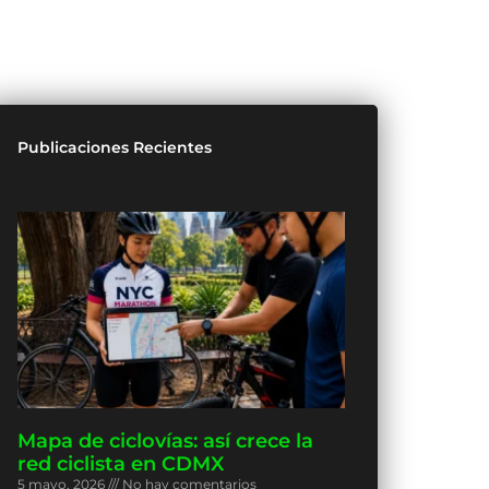
Publicaciones Recientes
Mapa de ciclovías: así crece la
red ciclista en CDMX
5 mayo, 2026
No hay comentarios