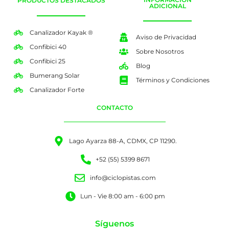
PRODUCTOS DESTACADOS
ADICIONAL
Canalizador Kayak ®
Aviso de Privacidad
Confibici 40
Sobre Nosotros
Confibici 25
Blog
Bumerang Solar
Términos y Condiciones
Canalizador Forte
CONTACTO
Lago Ayarza 88-A, CDMX, CP 11290.
+52 (55) 5399 8671
info@ciclopistas.com
Lun - Vie 8:00 am - 6:00 pm
Síguenos