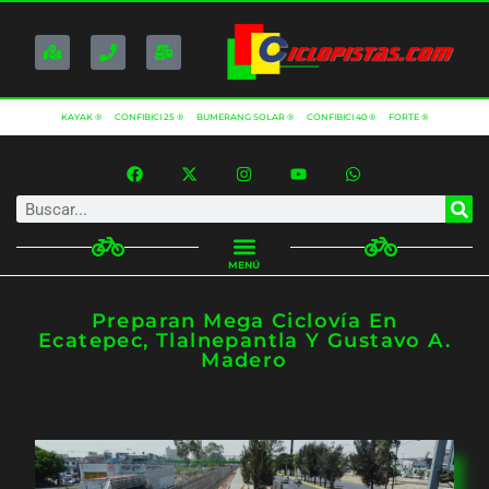
KAYAK ®
CONFIBICI 25 ®
BUMERANG SOLAR ®
CONFIBICI 40 ®
FORTE ®
MENÚ
Preparan Mega Ciclovía En
Ecatepec, Tlalnepantla Y Gustavo A.
Madero