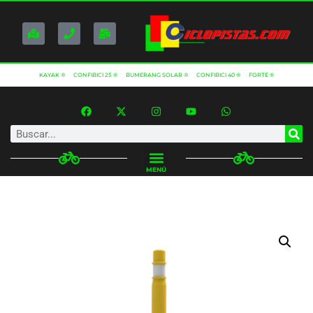
KAYAK ®
CONFIBICI 25 ®
BUMERANG SOLAR ®
CONFIBICI 40 ®
FORTE ®
MENÚ