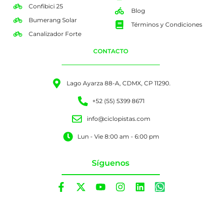
Confibici 25
Blog
Bumerang Solar
Términos y Condiciones
Canalizador Forte
CONTACTO
Lago Ayarza 88-A, CDMX, CP 11290.
+52 (55) 5399 8671
info@ciclopistas.com
Lun - Vie 8:00 am - 6:00 pm
Síguenos