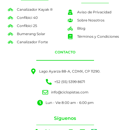
Canalizador Kayak ®
Aviso de Privacidad
Confibici 40
Sobre Nosotros
Confibici 25
Blog
Bumerang Solar
Términos y Condiciones
Canalizador Forte
CONTACTO
Lago Ayarza 88-A, CDMX, CP 11290.
+52 (55) 5399 8671
info@ciclopistas.com
Lun - Vie 8:00 am - 6:00 pm
Síguenos