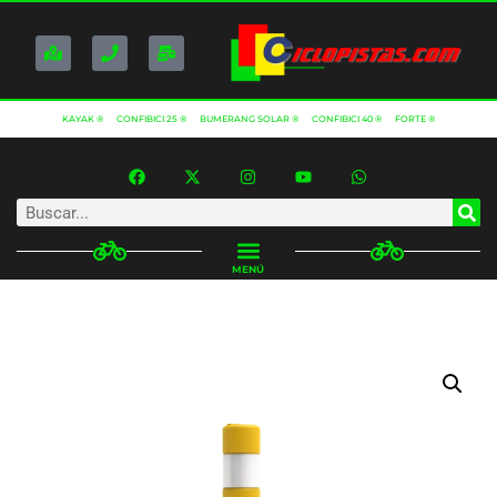
KAYAK ®
CONFIBICI 25 ®
BUMERANG SOLAR ®
CONFIBICI 40 ®
FORTE ®
MENÚ