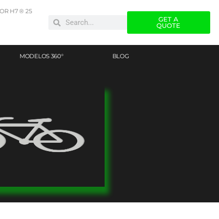
R H7 ® 25
GET A
QUOTE
MODELOS 360°
BLOG