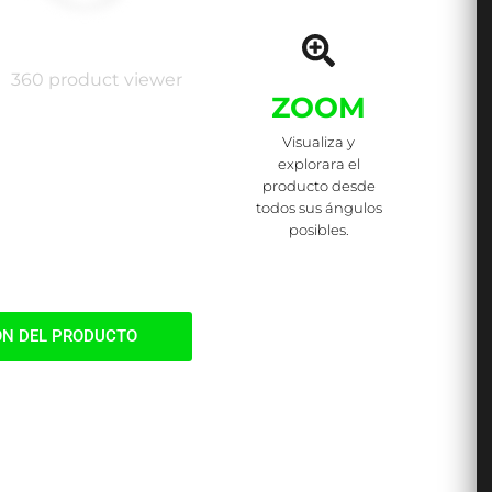
360 product viewer
ZOOM
Visualiza y
explorara el
producto desde
todos sus ángulos
posibles.
ÓN DEL PRODUCTO