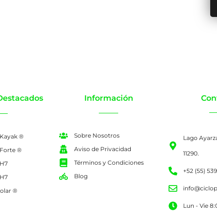
Destacados
Información
Con
Sobre Nosotros
 Kayak ®
Lago Ayarz
Aviso de Privacidad
 Forte ®
11290.
Términos y Condiciones
 H7
+52 (55) 53
Blog
 H7
info@ciclo
olar ®
Lun - Vie 8