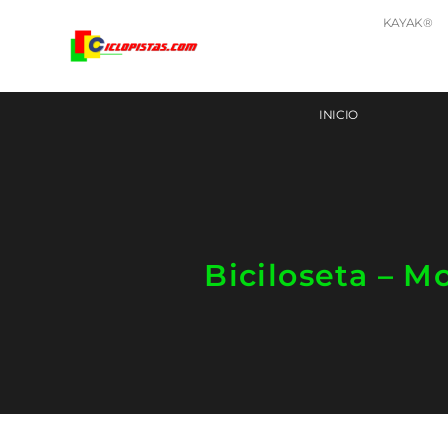
KAYAK®
INICIO
Biciloseta – M