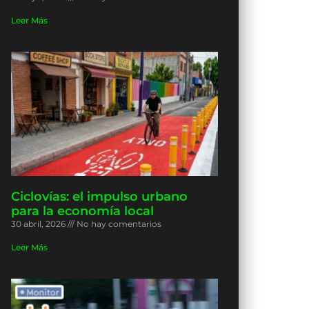
Leer Más
Ciclovías: el impulso urbano
para la economía local
30 abril, 2026
No hay comentarios
Leer Más