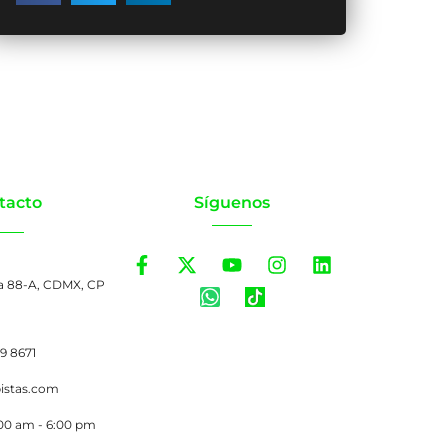
tacto
Síguenos
a 88-A, CDMX, CP
99 8671
pistas.com
:00 am - 6:00 pm