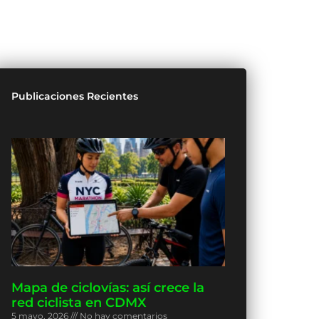
Publicaciones Recientes
Mapa de ciclovías: así crece la
red ciclista en CDMX
5 mayo, 2026
No hay comentarios