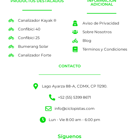
INFORMACIÓN
PRODUCTOS DESTACADOS
ADICIONAL
Canalizador Kayak ®
Aviso de Privacidad
Confibici 40
Sobre Nosotros
Confibici 25
Blog
Bumerang Solar
Términos y Condiciones
Canalizador Forte
CONTACTO
Lago Ayarza 88-A, CDMX, CP 11290.
+52 (55) 5399 8671
info@ciclopistas.com
Lun - Vie 8:00 am - 6:00 pm
Síguenos