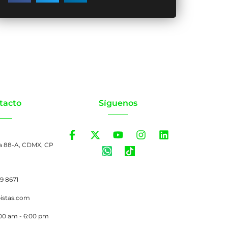
tacto
Síguenos
a 88-A, CDMX, CP
99 8671
pistas.com
:00 am - 6:00 pm