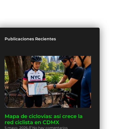
Publicaciones Recientes
Mapa de ciclovías: así crece la
red ciclista en CDMX
5 mayo, 2026
No hay comentarios