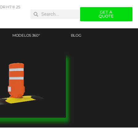
R H7 ® 25
GET A
QUOTE
MODELOS 360°
BLOG