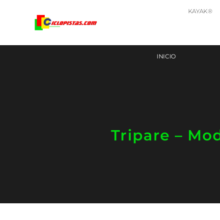
KAYAK®
INICIO
Tripare – Mo