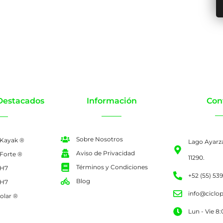
Destacados
Información
Con
Sobre Nosotros
 Kayak ®
Lago Ayarz
Aviso de Privacidad
 Forte ®
11290.
Términos y Condiciones
 H7
+52 (55) 53
Blog
 H7
info@ciclo
olar ®
Lun - Vie 8