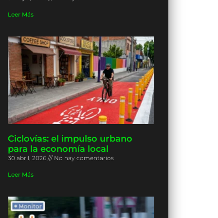
Leer Más
Ciclovías: el impulso urbano
para la economía local
30 abril, 2026
No hay comentarios
Leer Más