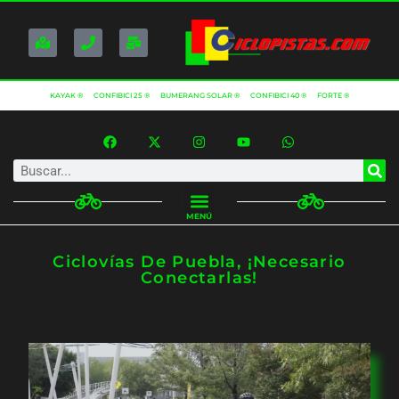
KAYAK ®
CONFIBICI 25 ®
BUMERANG SOLAR ®
CONFIBICI 40 ®
FORTE ®
MENÚ
Ciclovías De Puebla, ¡necesario
Conectarlas!