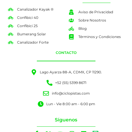
Canalizador Kayak ®
Aviso de Privacidad
Confibici 40
Sobre Nosotros
Confibici 25
Blog
Bumerang Solar
Términos y Condiciones
Canalizador Forte
CONTACTO
Lago Ayarza 88-A, CDMX, CP 11290.
+52 (55) 5399 8671
info@ciclopistas.com
Lun - Vie 8:00 am - 6:00 pm
Síguenos