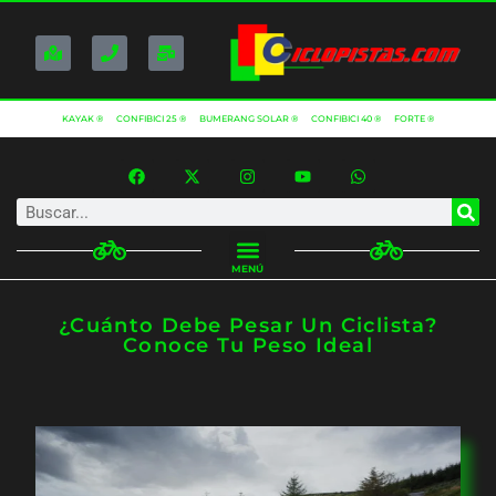
KAYAK ®
CONFIBICI 25 ®
BUMERANG SOLAR ®
CONFIBICI 40 ®
FORTE ®
MENÚ
¿Cuánto Debe Pesar Un Ciclista?
Conoce Tu Peso Ideal