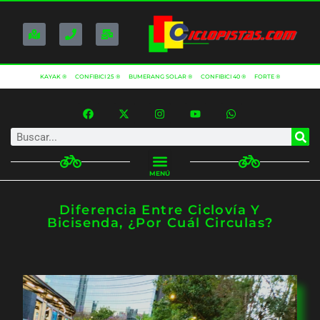
KAYAK ®
CONFIBICI 25 ®
BUMERANG SOLAR ®
CONFIBICI 40 ®
FORTE ®
MENÚ
Diferencia Entre Ciclovía Y
Bicisenda, ¿por Cuál Circulas?