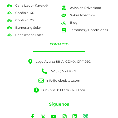
Canalizador Kayak ®
Aviso de Privacidad
Confibici 40
Sobre Nosotros
Confibici 25
Blog
Bumerang Solar
Términos y Condiciones
Canalizador Forte
CONTACTO
Lago Ayarza 88-A, CDMX, CP 11290.
+52 (55) 5399 8671
info@ciclopistas.com
Lun - Vie 8:00 am - 6:00 pm
Síguenos