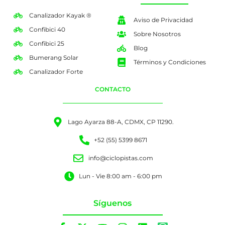
Canalizador Kayak ®
Aviso de Privacidad
Confibici 40
Sobre Nosotros
Confibici 25
Blog
Bumerang Solar
Términos y Condiciones
Canalizador Forte
CONTACTO
Lago Ayarza 88-A, CDMX, CP 11290.
+52 (55) 5399 8671
info@ciclopistas.com
Lun - Vie 8:00 am - 6:00 pm
Síguenos