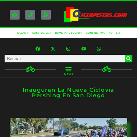
KAYAK ®
CONFIBICI 25 ®
BUMERANG SOLAR ®
CONFIBICI 40 ®
FORTE ®
MENÚ
Inauguran La Nueva Ciclovía
Pershing En San Diego